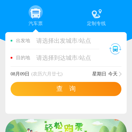
汽车票
定制专线
请选择出发城市/站点
出发地
请选择到达城市/站点
目的地
08月09日
(农历六月廿七)
星期日
今天
查 询