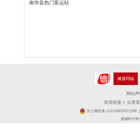
南华县热门客运站
网站声
友情链接 >
众筹某
京公网安备 11010802021288
|
盛威时代科技