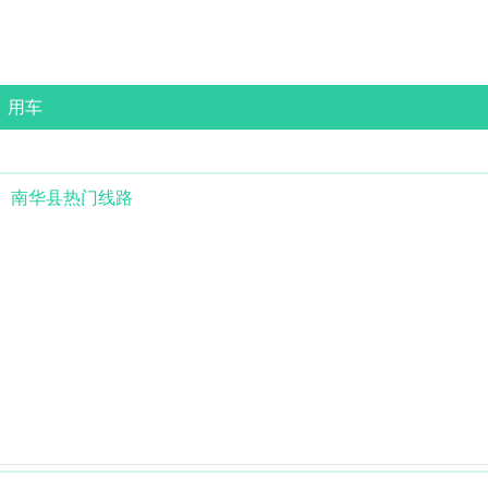
用车
南华县
热门线路