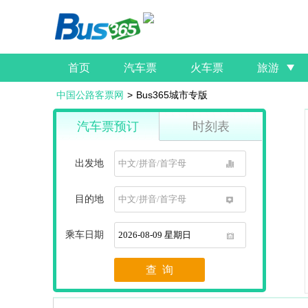
首页
汽车票
火车票
旅游
中国公路客票网
>
Bus365城市专版
汽车票预订
时刻表
出发地
1
目的地
1
乘车日期
1
查 询