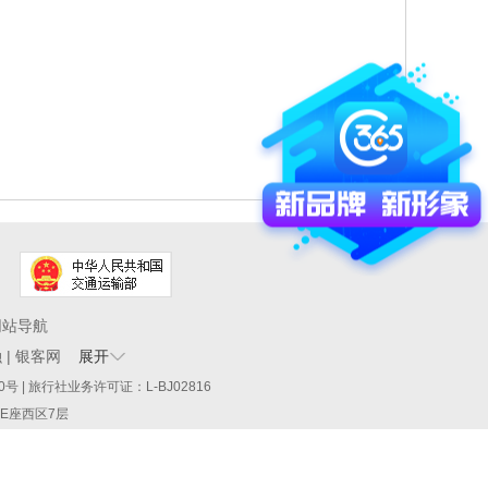
网站导航
融
|
银客网
展开
60290号 | 旅行社业务许可证：L-BJ02816
厦E座西区7层