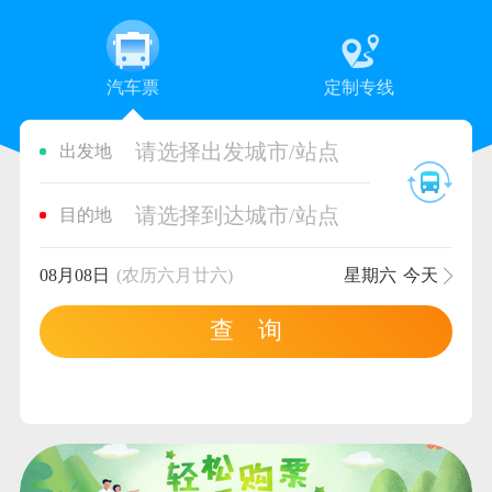
汽车票
定制专线
请选择出发城市/站点
出发地
请选择到达城市/站点
目的地
08月08日
(农历六月廿六)
星期六
今天
查 询