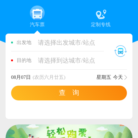
汽车票
定制专线
请选择出发城市/站点
出发地
请选择到达城市/站点
目的地
08月07日
(农历六月廿五)
星期五
今天
查 询