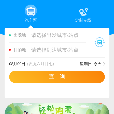
汽车票
定制专线
请选择出发城市/站点
出发地
请选择到达城市/站点
目的地
08月09日
(农历六月廿七)
星期日
今天
查 询