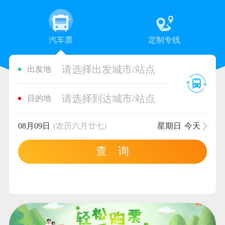
汽车票
定制专线
请选择出发城市/站点
出发地
请选择到达城市/站点
目的地
08月09日
(农历六月廿七)
星期日
今天
查 询