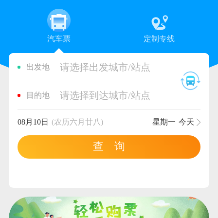
汽车票
定制专线
请选择出发城市/站点
出发地
请选择到达城市/站点
目的地
08月10日
(农历六月廿八)
星期一
今天
查 询