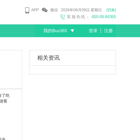
APP
微信
2026年08月09日
星期日
[切换]
客服热线：
400-08-84365
我的Bus365
登录
注册
尊敬的会员
相关资讯
除了吃
游客
花卉