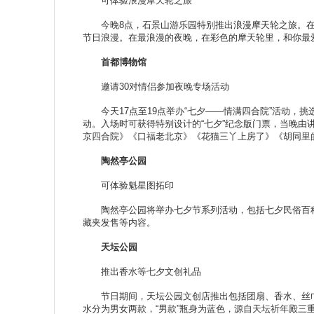
可体验浪漫摩天轮之旅
今晚8点，石景山游乐园特别推出浪漫摩天轮之旅。在星
节日浪漫。在最浪漫的夜晚，在彩色的摩天轮里，和你最
首都博物馆
邀请30对情侣参加夜晚专场活动
今天17点至19点举办“七夕——情满四合院”活动，挑
动。入场时可获得特别设计的“七夕”纪念版门票，当晚由
京四合院》《口福老北京》《花猫三丫上房了》《胡同里
陶然亭公园
可体验魁星图拓印
陶然亭公园将举办七夕节系列活动，包括七夕民俗百科
藏夹发售等内容。
天坛公园
推出香水等七夕文创礼品
节日期间，天坛公园文创店推出包括团扇、香水、丝巾、
水分为男女两款，“男款”瓶身为蓝色，源自天坛祈年殿三