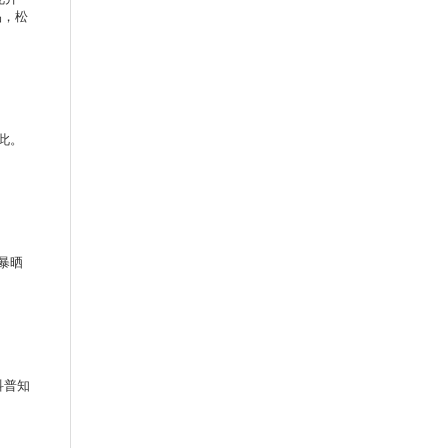
品，松
此。
暴晒
。
科普知