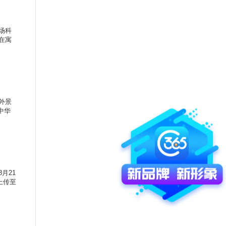
场科
在寓
外景
中华
月21
上传至