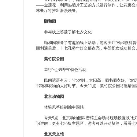
——金莲花，利用热缩片工艺的方式进行制作，让花瓣变
林餐厅将推出浪漫晚餐。
颐和园
参与线上答题了解七夕文化
颐和园准备了有趣的线上活动，游客关注“颐和微科普”
顺利通关后，十七孔桥华灯全部点亮，牛郎织女成功相会
紫竹院公园
举行“七夕晒书”特色活动
民间谚语有云：“七夕到，太阳高，晒书晒衣好。”农历
书籍和衣物的大好时节。今天11点，紫竹院公园将邀请国
北京动物园
体验风筝绘制编中国结
今天9点，北京动物园科普馆主会场将现场设置以“七巧
识讲解，更有七巧板主题区，游客可以开动脑筋，看看七
北京天文馆