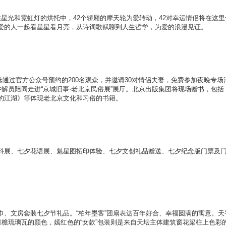
光和霓虹灯的烘托中，42个轿厢的摩天轮为爱转动，42对幸运情侣将在这里
爱的人一起看星星看月亮，从诗词歌赋聊到人生哲学，为爱的浪漫见证。
选通过官方公众号预约的200名观众，并邀请30对情侣夫妻，免费参加夜晚专场
讲解员陪同走进“京城旧事·老北京民俗展”展厅。北京出版集团将现场赠书，包括
的江湖》等体现老北京文化和习俗的书籍。
展、七夕花语展、魁星图拓印体验、七夕文创礼品赠送、七夕纪念版门票及
文房套装七夕节礼品。“柏年墨客”团扇表达百年好合、幸福圆满的寓意。天
重檐琉璃瓦的颜色，嫣红色的“女款”包装则是来自天坛主体建筑窗花梁柱上色彩