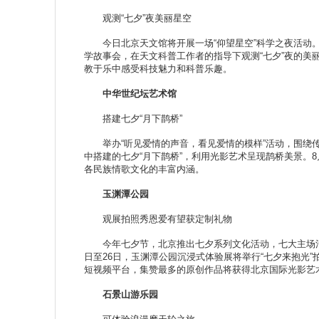
观测“七夕”夜美丽星空
今日北京天文馆将开展一场“仰望星空”科学之夜活动。
学故事会，在天文科普工作者的指导下观测“七夕”夜的
教于乐中感受科技魅力和科普乐趣。
中华世纪坛艺术馆
搭建七夕“月下鹊桥”
举办“听见爱情的声音，看见爱情的模样”活动，围绕传
中搭建的七夕“月下鹊桥”，利用光影艺术呈现鹊桥美景。8
各民族情歌文化的丰富内涵。
玉渊潭公园
观展拍照秀恩爱有望获定制礼物
今年七夕节，北京推出七夕系列文化活动，七大主场活动
日至26日，玉渊潭公园沉浸式体验展将举行“七夕来抱光
短视频平台，集赞最多的原创作品将获得北京国际光影艺
石景山游乐园