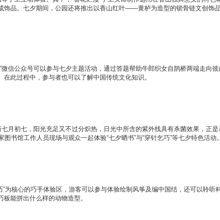
成饰品。七夕期间，公园还将推出以香山红叶——黄栌为造型的锁骨链文创饰
微信公众号可以参与七夕主题活动，通过答题帮助牛郎织女自鹊桥两端走向彼
。在此过程中，参与者也可以了解中国传统文化知识。
七月初七，阳光充足又不过分炽热，日光中所含的紫外线具有杀菌效果，正是
家图书馆工作人员现场与观众一起体验“七夕晒书”与“穿针乞巧”等七夕特色活动
”为核心的巧手体验区，游客可以参与体验绘制风筝及编中国结，还可以聆听
巧板能拼出什么样的动物造型。