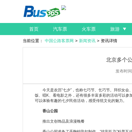
首页
汽车票
火车票
旅游
当前位置：
中国公路客票网
>
新闻资讯
>
资讯详情
北京多个
发布时间
今天是农历“七夕”，也称七巧节、乞巧节。拜织女会、
饭、唱K、看电影之外，还有很多丰富多彩的活动可以参
可以体验有趣的七夕民俗活动，感受传统文化的魅力。
香山公园
推出文创饰品及浪漫晚餐
香山公园准备了手鞠钥匙扣制作、“炫彩扎染”科普互动