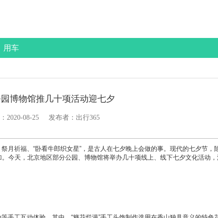
用车
公园博物馆推几十项活动迎七夕
：
2020-08-25
发布者：出行365
祭月祈福、“卧看牛郎织女星”，是古人在七夕晚上会做的事。现代的七夕节，
加。今天，北京地区部分公园、博物馆将举办几十项线上、线下七夕文化活动，
等手工互动体验。其中，“簪花烂漫”手工头饰制作选用在香山独具意义的特色