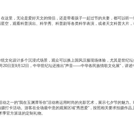
在这里，无论是爱好天文的情侣，还是带着孩子一起过节的夫妻，都可以听一
美丽星空，观看科普演出、科学秀、科普剧等各类科学表演，或者天文科普大片，
统文化设计多个沉浸式场景，观众可以换上国风汉服现场体验，尤其是世纪坛
月20日至9月12日，中华世纪坛还推出“声音——中华各民族情歌文化展”，讲述
之一的“我在玉渊潭等你”活动将运用时尚的光影艺术，展示七夕节的魅力。8
”拍摄打卡活动。游客在全场最中意的观展区域“秀恩爱”，按照相关要求拍摄作品
术季官方派送的定制礼物。