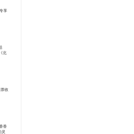
专享
活
《北
门票收
香香
的灵