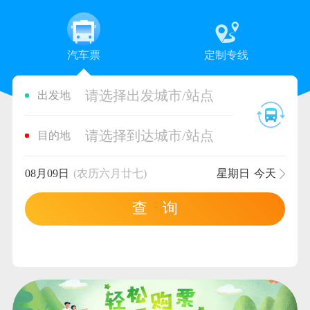
汽车票
定制专线
请选择出发城市/站点
出发地
请选择到达城市/站点
目的地
08月09日
(农历六月廿七)
星期日
今天
查 询