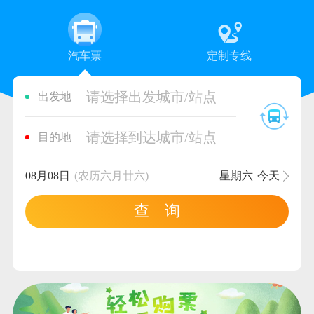
汽车票
定制专线
请选择出发城市/站点
出发地
请选择到达城市/站点
目的地
08月08日
(农历六月廿六)
星期六
今天
查 询