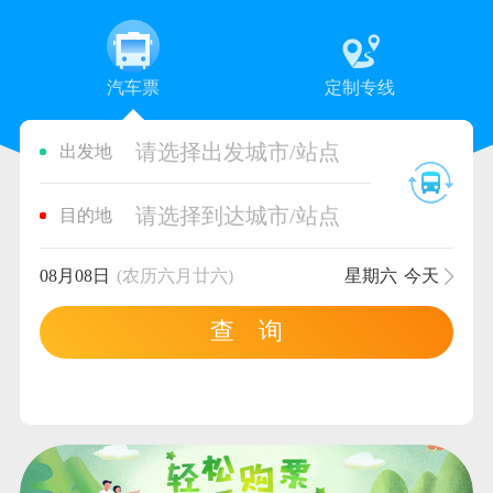
汽车票
定制专线
请选择出发城市/站点
出发地
请选择到达城市/站点
目的地
08月08日
(农历六月廿六)
星期六
今天
查 询