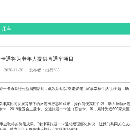
用车
一卡通将为老年人提供直通车项目
：
2020-11-20
发布者：出行365
一卡通举行公益捐赠活动，此次活动以“敬老爱老 ‘游’享幸福生活”为主题，助
津冀协同发展背景下的旅游出行惠民成果，操作简便实用性强，助力拉动旅
卡、2019世园会主题卡、交通旅游一卡通（联合卡）等，累计为近600家景
业取得的阶段成果。”京津冀旅游一卡通总经理郜化栋说，让我们共同关心支
条件，助力老年人体验快乐旅行，发现美好生活。