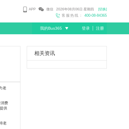
APP
微信
2026年08月06日
星期四
[切换]
客服热线：
400-08-84365
我的Bus365
登录
注册
尊敬的会员
相关资讯
力老
游消费
区提供
持老