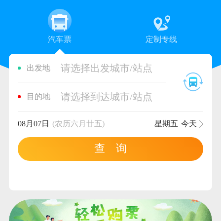
汽车票
定制专线
请选择出发城市/站点
出发地
请选择到达城市/站点
目的地
08月07日
(农历六月廿五)
星期五
今天
查 询