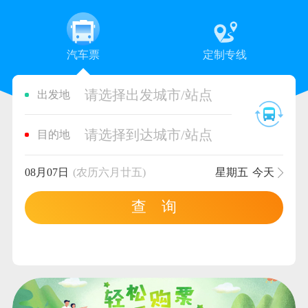
汽车票
定制专线
请选择出发城市/站点
出发地
请选择到达城市/站点
目的地
08月07日
(农历六月廿五)
星期五
今天
查 询