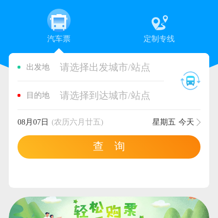
汽车票
定制专线
请选择出发城市/站点
出发地
请选择到达城市/站点
目的地
08月07日
(农历六月廿五)
星期五
今天
查 询