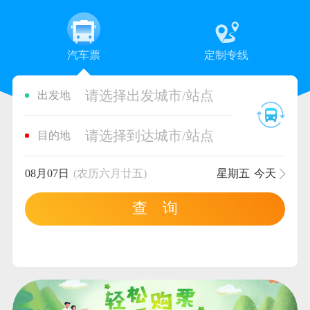
汽车票
定制专线
请选择出发城市/站点
出发地
请选择到达城市/站点
目的地
08月07日
(农历六月廿五)
星期五
今天
查 询