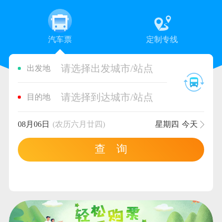
汽车票
定制专线
请选择出发城市/站点
出发地
请选择到达城市/站点
目的地
08月06日
(农历六月廿四)
星期四
今天
查 询