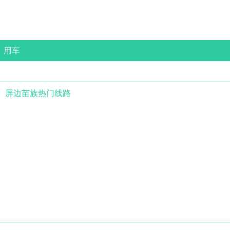
用车
屏边苗族
热门线路