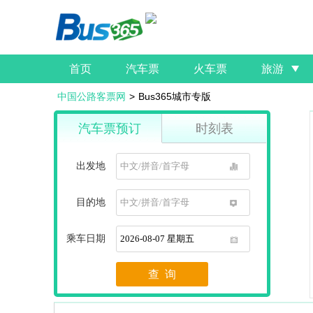
首页
汽车票
火车票
旅游
中国公路客票网
>
Bus365城市专版
汽车票预订
时刻表
出发地
1
目的地
1
乘车日期
1
查 询