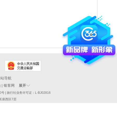
网站导航
融
|
银客网
展开
60290号 | 旅行社业务许可证：L-BJ02816
厦E座西区7层