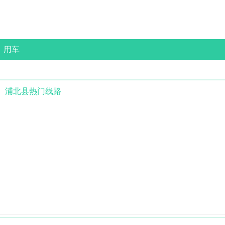
用车
浦北县
热门线路