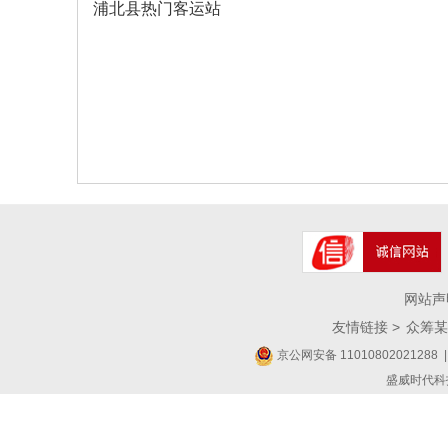
浦北县热门客运站
网站声
友情链接 >
众筹某
京公网安备 11010802021288
|
盛威时代科技