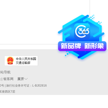
网站导航
融
|
银客网
展开
60290号 | 旅行社业务许可证：L-BJ02816
厦E座西区7层