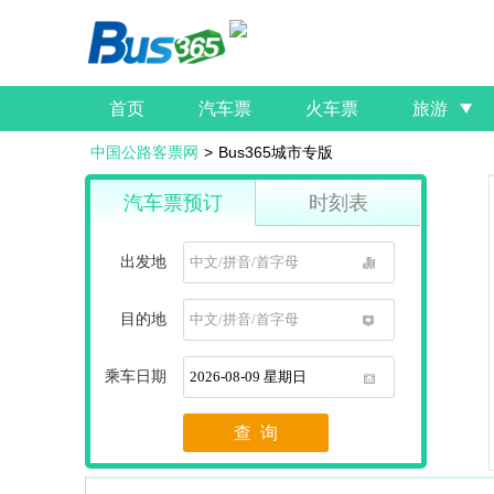
首页
汽车票
火车票
旅游
中国公路客票网
>
Bus365城市专版
汽车票预订
时刻表
出发地
1
目的地
1
乘车日期
1
查 询