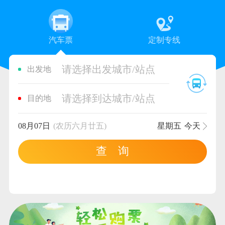
汽车票
定制专线
请选择出发城市/站点
出发地
请选择到达城市/站点
目的地
08月07日
(农历六月廿五)
星期五
今天
查 询