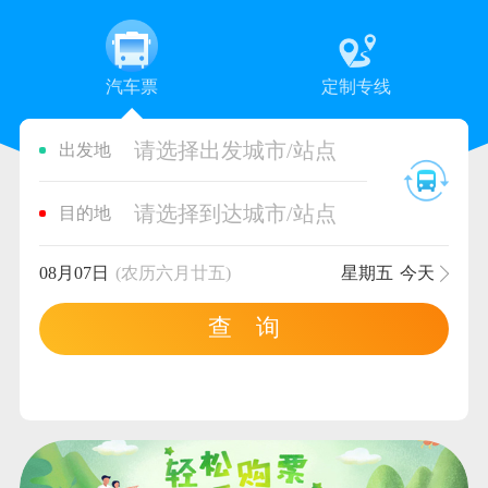
汽车票
定制专线
请选择出发城市/站点
出发地
请选择到达城市/站点
目的地
08月07日
(农历六月廿五)
星期五
今天
查 询