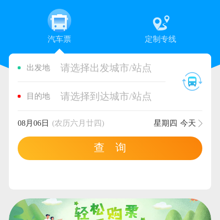
汽车票
定制专线
请选择出发城市/站点
出发地
请选择到达城市/站点
目的地
08月06日
(农历六月廿四)
星期四
今天
查 询