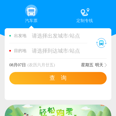
汽车票
定制专线
请选择出发城市/站点
出发地
请选择到达城市/站点
目的地
08月07日
(农历六月廿五)
星期五
明天
查 询