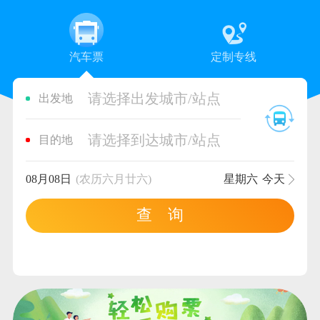
汽车票
定制专线
请选择出发城市/站点
出发地
请选择到达城市/站点
目的地
08月08日
(农历六月廿六)
星期六
今天
查 询