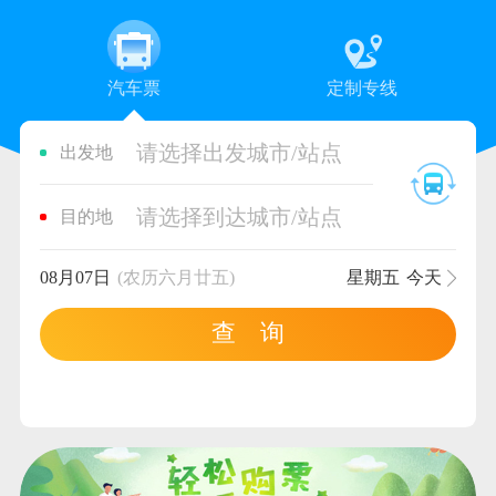
汽车票
定制专线
请选择出发城市/站点
出发地
请选择到达城市/站点
目的地
08月07日
(农历六月廿五)
星期五
今天
查 询