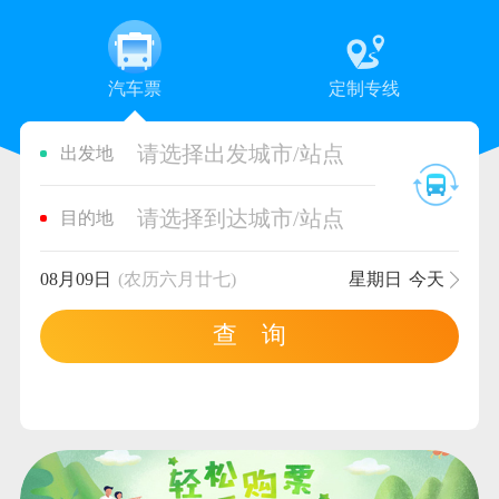
汽车票
定制专线
请选择出发城市/站点
出发地
请选择到达城市/站点
目的地
08月09日
(农历六月廿七)
星期日
今天
查 询