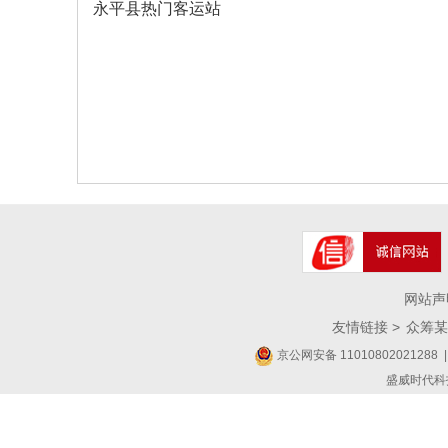
永平县热门客运站
网站声
友情链接 >
众筹某
京公网安备 11010802021288
|
盛威时代科技