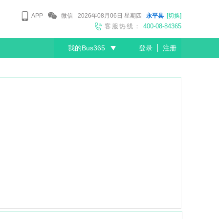
APP
微信
2026年08月06日
星期四
永平县
[切换]
客服热线：
400-08-84365
我的Bus365
登录
注册
尊敬的会员