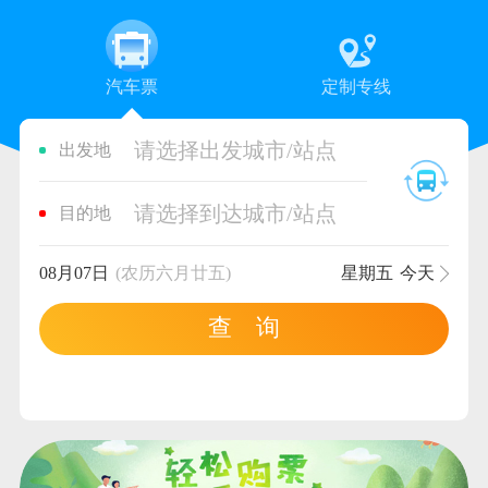
汽车票
定制专线
请选择出发城市/站点
出发地
请选择到达城市/站点
目的地
08月07日
(农历六月廿五)
星期五
今天
查 询