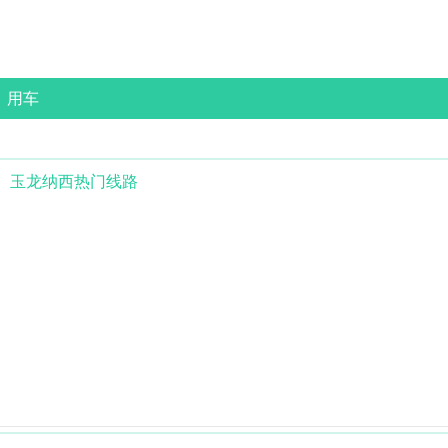
用车
玉龙纳西
热门线路