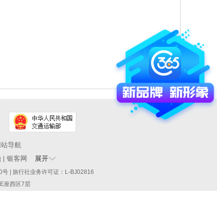
网站导航
融
|
银客网
展开
60290号 | 旅行社业务许可证：L-BJ02816
厦E座西区7层