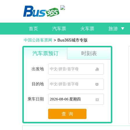
首页
汽车票
火车票
旅游
中国公路客票网
>
Bus365城市专版
汽车票预订
时刻表
出发地
1
目的地
1
乘车日期
1
查 询