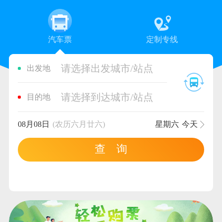
汽车票
定制专线
请选择出发城市/站点
出发地
请选择到达城市/站点
目的地
08月08日
(农历六月廿六)
星期六
今天
查 询