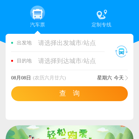
汽车票
定制专线
请选择出发城市/站点
出发地
请选择到达城市/站点
目的地
08月08日
(农历六月廿六)
星期六
今天
查 询