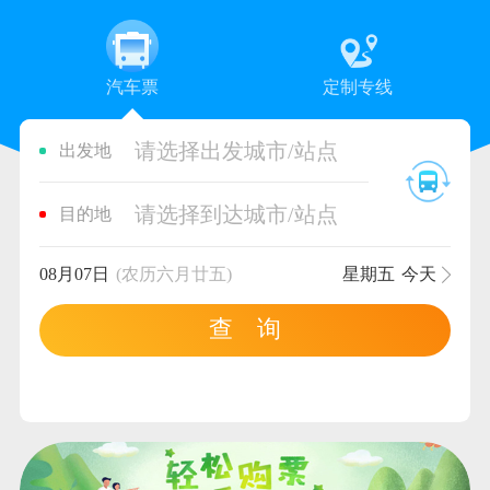
汽车票
定制专线
请选择出发城市/站点
出发地
请选择到达城市/站点
目的地
08月07日
(农历六月廿五)
星期五
今天
查 询